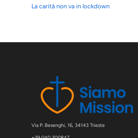
La carità non va in lockdown
Via P. Besenghi, 16, 34143 Trieste
+39 040 300847