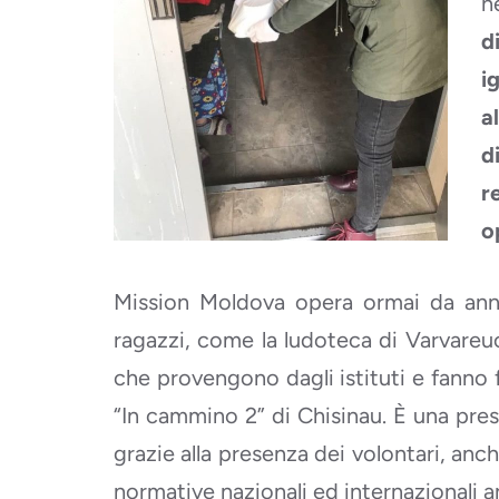
n
d
i
a
d
r
o
Mission Moldova opera ormai da ann
ragazzi, come la ludoteca di Varvareu
che provengono dagli istituti e fanno fa
“In cammino 2” di Chisinau. È una pre
grazie alla presenza dei volontari, anc
normative nazionali ed internazionali a