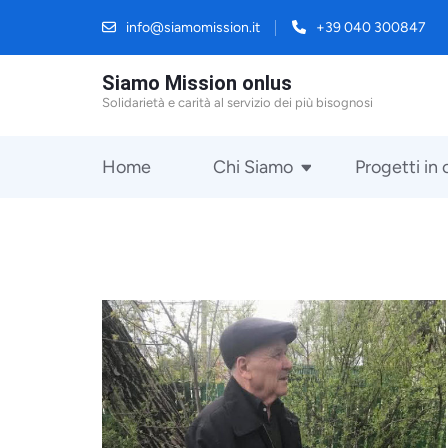
info@siamomission.it
+39 040 300847
Siamo Mission onlus
Solidarietà e carità al servizio dei più bisognosi
Home
Chi Siamo
Progetti in 