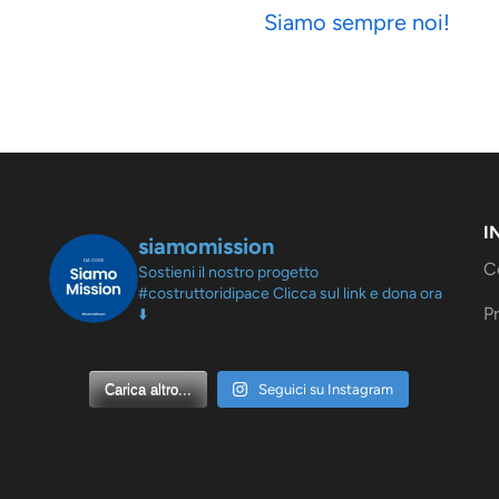
Siamo sempre noi!
I
siamomission
C
Sostieni il nostro progetto
#costruttoridipace
Clicca sul link e dona ora
Pr
⬇️
Carica altro...
Seguici su Instagram