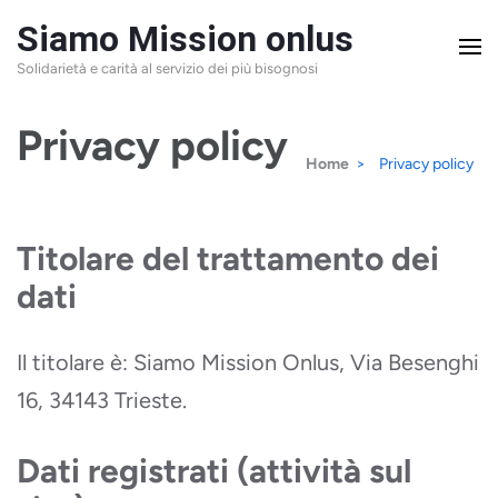
Salta
Siamo Mission onlus
al
Solidarietà e carità al servizio dei più bisognosi
contenuto
(premi
Privacy policy
Home
>
Privacy policy
Invio)
Titolare del trattamento dei
dati
Il titolare è: Siamo Mission Onlus, Via Besenghi
16, 34143 Trieste.
Dati registrati (attività sul