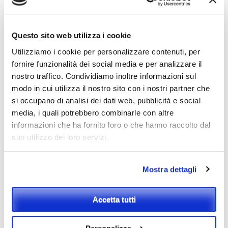
Questi siti possono raccogliere dati sul
Questo sito web utilizza i cookie
visitatore, usare cookie, integrare ulteriori
Utilizziamo i cookie per personalizzare contenuti, per
tracciamenti di terze parti e monitorare
fornire funzionalità dei social media e per analizzare il
nostro traffico. Condividiamo inoltre informazioni sul
l’interazione tra siti diversi, incluso il
modo in cui utilizza il nostro sito con i nostri partner che
tracciamento con il contenuto incorporato se
si occupano di analisi dei dati web, pubblicità e social
usate un account e siete connessi a quei siti
media, i quali potrebbero combinarle con altre
informazioni che ha fornito loro o che hanno raccolto dal
web tramite applicazioni di terze parti.
suo utilizzo dei loro servizi.
Con chi condividiamo i dati
Mostra dettagli
Al fine di prevenire e/o reprimere attacchi e
Accetta tutti
accessi non autorizzati, i dati tecnici potranno
essere comunicati ai provider di competenza,