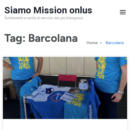
Siamo Mission onlus
Solidarietà e carità al servizio dei più bisognosi
Tag:
Barcolana
Home
>
Barcolana