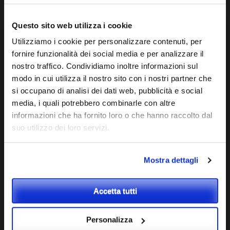
Questo sito web utilizza i cookie
Utilizziamo i cookie per personalizzare contenuti, per
fornire funzionalità dei social media e per analizzare il
Via P. Besenghi, 16, 34143 Trieste
nostro traffico. Condividiamo inoltre informazioni sul
modo in cui utilizza il nostro sito con i nostri partner che
+39 040 300847
si occupano di analisi dei dati web, pubblicità e social
info@siamomission.it
media, i quali potrebbero combinarle con altre
informazioni che ha fornito loro o che hanno raccolto dal
Per sostenere i progetti e le nostre attività:
suo utilizzo dei loro servizi.
Siamo Mission Onlus
IBAN: IT 89 H 02008 02210000102889575
Mostra dettagli
siamomission
Accetta tutti
Sostieni il nostro progetto #costruttoridipace
Clicca sul
link e dona ora ⬇️
Personalizza
Non sono stati trovati