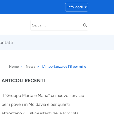
Info legali
Ricerca
per:
ontatti
Home
>
News
>
L’importanza dell’8 per mille
ARTICOLI RECENTI
Il “Gruppo Marta e Maria” un nuovo servizio
per i poveri in Moldavia e per quanti
affrontano gli ultimi istanti della loro vita