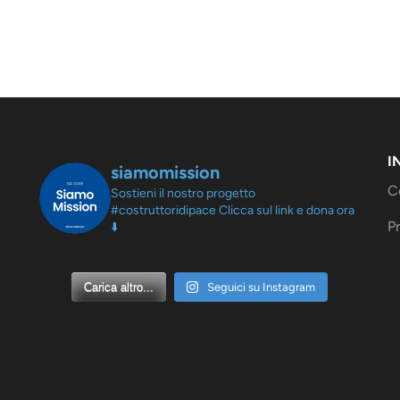
I
siamomission
C
Sostieni il nostro progetto
#costruttoridipace
Clicca sul link e dona ora
Pr
⬇️
Carica altro...
Seguici su Instagram