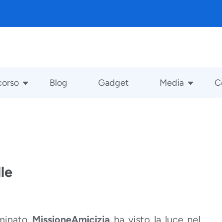
corso
Blog
Gadget
Media
C
le
ominato
MissioneAmicizia
ha visto la luce nel