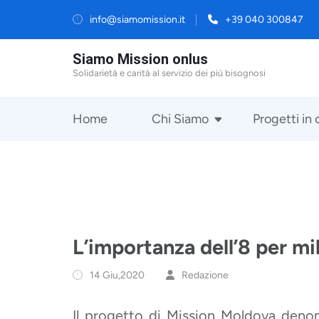
Salta
info@siamomission.it
+39 040 300847
al
Siamo Mission onlus
contenuto
Solidarietà e carità al servizio dei più bisognosi
(premi
Invio)
Home
Chi Siamo
Progetti in 
L’importanza dell’8 per mil
14 Giu,2020
Redazione
Il progetto di Mission Moldova den