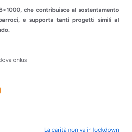
l’8×1000, che contribuisce al sostentamento
arroci, e supporta tanti progetti simili al
ndo.
dova onlus
La carità non va in lockdown